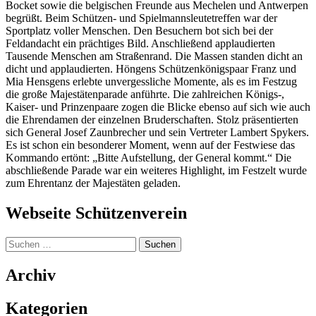
Bocket sowie die belgischen Freunde aus Mechelen und Antwerpen
begrüßt. Beim Schützen- und Spielmannsleutetreffen war der
Sportplatz voller Menschen. Den Besuchern bot sich bei der
Feldandacht ein prächtiges Bild. Anschließend applaudierten
Tausende Menschen am Straßenrand. Die Massen standen dicht an
dicht und applaudierten. Höngens Schützenkönigspaar Franz und
Mia Hensgens erlebte unvergessliche Momente, als es im Festzug
die große Majestätenparade anführte. Die zahlreichen Königs-,
Kaiser- und Prinzenpaare zogen die Blicke ebenso auf sich wie auch
die Ehrendamen der einzelnen Bruderschaften. Stolz präsentierten
sich General Josef Zaunbrecher und sein Vertreter Lambert Spykers.
Es ist schon ein besonderer Moment, wenn auf der Festwiese das
Kommando ertönt: „Bitte Aufstellung, der General kommt.“ Die
abschließende Parade war ein weiteres Highlight, im Festzelt wurde
zum Ehrentanz der Majestäten geladen.
Webseite Schützenverein
Suchen
nach:
Archiv
Kategorien