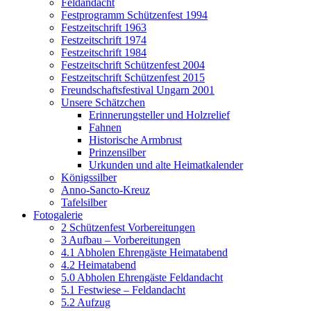
Feldandacht
Festprogramm Schützenfest 1994
Festzeitschrift 1963
Festzeitschrift 1974
Festzeitschrift 1984
Festzeitschrift Schützenfest 2004
Festzeitschrift Schützenfest 2015
Freundschaftsfestival Ungarn 2001
Unsere Schätzchen
Erinnerungsteller und Holzrelief
Fahnen
Historische Armbrust
Prinzensilber
Urkunden und alte Heimatkalender
Königssilber
Anno-Sancto-Kreuz
Tafelsilber
Fotogalerie
2 Schützenfest Vorbereitungen
3 Aufbau – Vorbereitungen
4.1 Abholen Ehrengäste Heimatabend
4.2 Heimatabend
5.0 Abholen Ehrengäste Feldandacht
5.1 Festwiese – Feldandacht
5.2 Aufzug