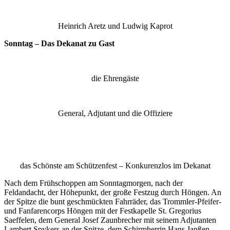
Heinrich Aretz und Ludwig Kaprot
Sonntag – Das Dekanat zu Gast
die Ehrengäste
General, Adjutant und die Offiziere
das Schönste am Schützenfest – Konkurenzlos im Dekanat
Nach dem Frühschoppen am Sonntagmorgen, nach der
Feldandacht, der Höhepunkt, der große Festzug durch Höngen. An
der Spitze die bunt geschmückten Fahrräder, das Trommler-Pfeifer-
und Fanfarencorps Höngen mit der Festkapelle St. Gregorius
Saeffelen, dem General Josef Zaunbrecher mit seinem Adjutanten
Lambert Spykers an der Spitze, dem Schirmherrin Hans Janßen,