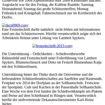
Großevent wie 2004 Alpenrebellen oder 2006 Klostertaler machen.
Angedacht war für den Freitag, die Kultfete Rumble; Samstag
Heimatabend; Sonntag das große Schützentreffen; Montag
Frühstück und Königsball. Fahnenschmuck nur im Kernbereich des
Dorfes.
Eine Festzeitschrift durfte natürlich nicht fehlen mit Informationen
rund um das Schützenwesen. Hierfür verantwortlich zeigte sich der
Arbeiskreis Heimat unter Leitung von Lambert Spykers.
Die Unterstützung – Örtlichkeiten – Schießwettbewerbe
Bühnenbild und Festzeitschrift unter Federführung von Lambert
Spykers. Blumenschmuck und Deko im Festzelt Blumenhaus Katja
mit den Schützenfrauen.
Unterstützung hinter der Theke durch die Ortsvereine und die
befreundeten Schützenbruderschaften aus Saeffelen und Hastenrath.
Festplatz wie 2014 der Dorfplatz an der Selfkantschule. Festwiese
der Sportplatz. Cafe und Kuchen in der Pausenhalle Selfkantschule.
Eine Woche vor dem Fest fanden die Schießwettkämpfe um Plakete
und Preise auf dem Schießstand in Höngen statt. Verantwortlich
hierfür der stellvertretende Dekanatsschiessmeister Karl-Heinz
Welter.