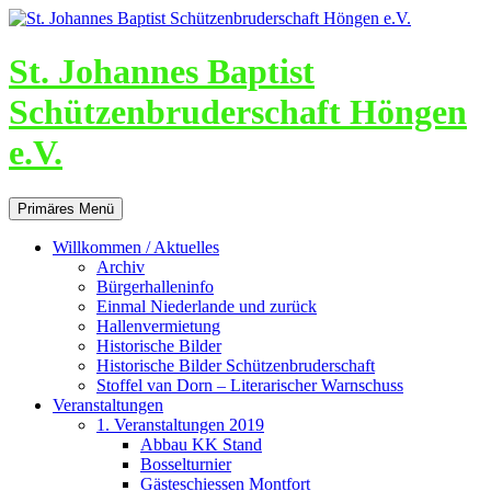
St. Johannes Baptist
Schützenbruderschaft Höngen
e.V.
Suchen
Zum
Primäres Menü
Inhalt
springen
Willkommen / Aktuelles
Archiv
Bürgerhalleninfo
Einmal Niederlande und zurück
Hallenvermietung
Historische Bilder
Historische Bilder Schützenbruderschaft
Stoffel van Dorn – Literarischer Warnschuss
Veranstaltungen
1. Veranstaltungen 2019
Abbau KK Stand
Bosselturnier
Gästeschiessen Montfort