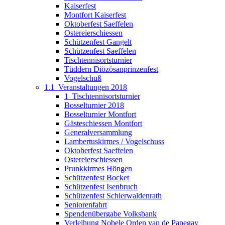
Kaiserfest
Montfort Kaiserfest
Oktoberfest Saeffelen
Ostereierschiessen
Schützenfest Gangelt
Schützenfest Saeffelen
Tischtennisortsturnier
Tüddern Diözösanprinzenfest
Vogelschuß
1.1_Veranstaltungen 2018
1_Tischtennisortsturnier
Bosselturnier 2018
Bosselturnier Montfort
Gästeschiessen Montfort
Generalversammlung
Lambertuskirmes / Vogelschuss
Oktoberfest Saeffelen
Ostereierschiessen
Prunkkirmes Höngen
Schützenfest Bocket
Schützenfest Isenbruch
Schützenfest Schierwaldenrath
Seniorenfahrt
Spendenübergabe Volksbank
Verleihung Nobele Orden van de Papegay