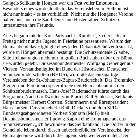
Gangelt-Selfkant in Höngen war ein Fest voller Emotionen.
Besonders eines wurde deutlich: das Vereinsleben im Selfkant ist
nicht nur intakt – es ist vorbildlich. Nicht nur die Höngener Vereine
halfen aus, auch die Saeffelener und Hastenrather Schützen
unterstützten ihre Freunde.
Alles begann mit der Kult-Partynacht „Rumble“, zu der sich am
Freitag nicht nur die Jugend in Feierlaune präsentierte. Warum der
Heimatabend das Highlight eines jeden Dekanat-Schützenfestes ist,
wurde in Höngen abermals bestätigt. Die Schützenideale Glaube,
Sitte Heimat ragten nicht nur in großen Buchstaben über der Bühne,
sie wurden gelebt. Diözesanbundesmeister Wolfgang Genenger aus
Viersen, Vorstandsmitglied im Bund der Historischen Deutschen
Schützenbruderschaften (BHDS), würdigte das einzigartige
Vereinsleben der St.-Johannes-Baptist-Bruderschaft. Das Trommler-,
Pfeifer- und Fanfarencorps eröffnete den Heimatabend mit dem
Schützenbrudermarsch. Hans-Josef Rademacher führte durch das
Programm. Nach Grußworten von Pfarrer Ralf Schlösser, Selfkants
Bürgermeister Herbert Corsten, Schirmherrn und Ehrenpräsident
Hans Janßen, Ortsvorsteherin Ruth Deckers und dem SPD-
Bundestagsabgeordneten Norbert Spinrath (MdB) hielt
Dekanatsbundesmeister Ludwig Kaprot eine Hommage auf das
Schützenwesen. „Ich bewundere das Selfkantland. Die Dörfer in der
Gemeinde leben durch diesen unbeschreiblichen Vereinsgeist, der
Heimatgedanke wird durch die Jugend stets weitervermittelt. Der