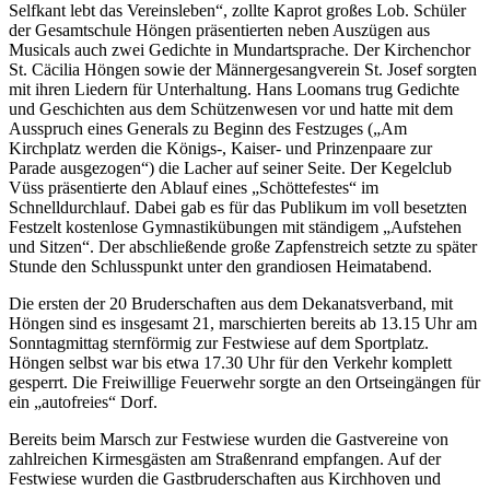
Selfkant lebt das Vereinsleben“, zollte Kaprot großes Lob. Schüler
der Gesamtschule Höngen präsentierten neben Auszügen aus
Musicals auch zwei Gedichte in Mundartsprache. Der Kirchenchor
St. Cäcilia Höngen sowie der Männergesangverein St. Josef sorgten
mit ihren Liedern für Unterhaltung. Hans Loomans trug Gedichte
und Geschichten aus dem Schützenwesen vor und hatte mit dem
Ausspruch eines Generals zu Beginn des Festzuges („Am
Kirchplatz werden die Königs-, Kaiser- und Prinzenpaare zur
Parade ausgezogen“) die Lacher auf seiner Seite. Der Kegelclub
Vüss präsentierte den Ablauf eines „Schöttefestes“ im
Schnelldurchlauf. Dabei gab es für das Publikum im voll besetzten
Festzelt kostenlose Gymnastikübungen mit ständigem „Aufstehen
und Sitzen“. Der abschließende große Zapfenstreich setzte zu später
Stunde den Schlusspunkt unter den grandiosen Heimatabend.
Die ersten der 20 Bruderschaften aus dem Dekanatsverband, mit
Höngen sind es insgesamt 21, marschierten bereits ab 13.15 Uhr am
Sonntagmittag sternförmig zur Festwiese auf dem Sportplatz.
Höngen selbst war bis etwa 17.30 Uhr für den Verkehr komplett
gesperrt. Die Freiwillige Feuerwehr sorgte an den Ortseingängen für
ein „autofreies“ Dorf.
Bereits beim Marsch zur Festwiese wurden die Gastvereine von
zahlreichen Kirmesgästen am Straßenrand empfangen. Auf der
Festwiese wurden die Gastbruderschaften aus Kirchhoven und