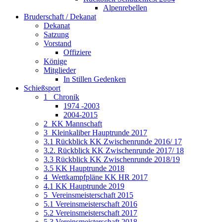
Alpenrebellen
Bruderschaft / Dekanat
Dekanat
Satzung
Vorstand
Offiziere
Könige
Mitglieder
In Stillen Gedenken
Schießsport
1_ Chronik
1974 -2003
2004-2015
2_KK Mannschaft
3_Kleinkaliber Hauptrunde 2017
3.1 Rückblick KK Zwischenrunde 2016/ 17
3.2. Rückblick KK Zwischenrunde 2017/ 18
3.3 Rückblick KK Zwischenrunde 2018/19
3.5 KK Hauptrunde 2018
4_Wettkampfpläne KK HR 2017
4.1 KK Hauptrunde 2019
5_Vereinsmeisterschaft 2015
5.1 Vereinsmeisterschaft 2016
5.2 Vereinsmeisterschaft 2017
5.3 Vereinsmeisterschaft 2018