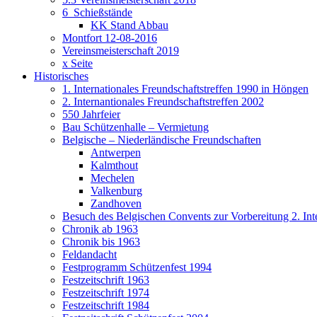
6_Schießstände
KK Stand Abbau
Montfort 12-08-2016
Vereinsmeisterschaft 2019
x Seite
Historisches
1. Internationales Freundschaftstreffen 1990 in Höngen
2. Internantionales Freundschaftstreffen 2002
550 Jahrfeier
Bau Schützenhalle – Vermietung
Belgische – Niederländische Freundschaften
Antwerpen
Kalmthout
Mechelen
Valkenburg
Zandhoven
Besuch des Belgischen Convents zur Vorbereitung 2. Inte
Chronik ab 1963
Chronik bis 1963
Feldandacht
Festprogramm Schützenfest 1994
Festzeitschrift 1963
Festzeitschrift 1974
Festzeitschrift 1984