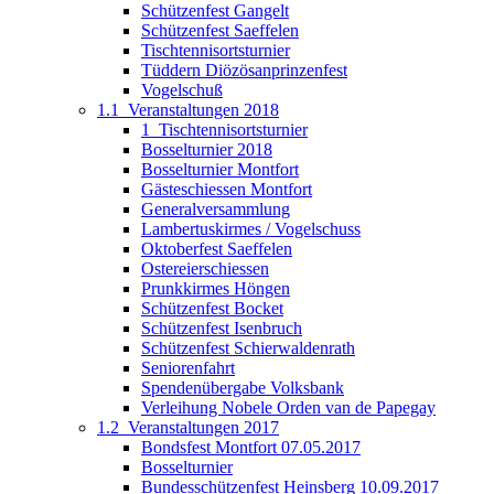
Schützenfest Gangelt
Schützenfest Saeffelen
Tischtennisortsturnier
Tüddern Diözösanprinzenfest
Vogelschuß
1.1_Veranstaltungen 2018
1_Tischtennisortsturnier
Bosselturnier 2018
Bosselturnier Montfort
Gästeschiessen Montfort
Generalversammlung
Lambertuskirmes / Vogelschuss
Oktoberfest Saeffelen
Ostereierschiessen
Prunkkirmes Höngen
Schützenfest Bocket
Schützenfest Isenbruch
Schützenfest Schierwaldenrath
Seniorenfahrt
Spendenübergabe Volksbank
Verleihung Nobele Orden van de Papegay
1.2_Veranstaltungen 2017
Bondsfest Montfort 07.05.2017
Bosselturnier
Bundesschützenfest Heinsberg 10.09.2017