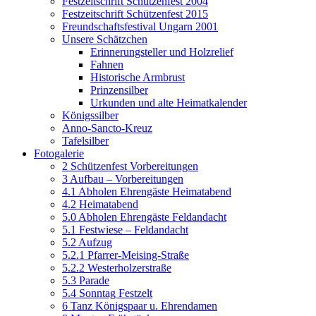
Festzeitschrift Schützenfest 2004
Festzeitschrift Schützenfest 2015
Freundschaftsfestival Ungarn 2001
Unsere Schätzchen
Erinnerungsteller und Holzrelief
Fahnen
Historische Armbrust
Prinzensilber
Urkunden und alte Heimatkalender
Königssilber
Anno-Sancto-Kreuz
Tafelsilber
Fotogalerie
2 Schützenfest Vorbereitungen
3 Aufbau – Vorbereitungen
4.1 Abholen Ehrengäste Heimatabend
4.2 Heimatabend
5.0 Abholen Ehrengäste Feldandacht
5.1 Festwiese – Feldandacht
5.2 Aufzug
5.2.1 Pfarrer-Meising-Straße
5.2.2 Westerholzerstraße
5.3 Parade
5.4 Sonntag Festzelt
6 Tanz Königspaar u. Ehrendamen