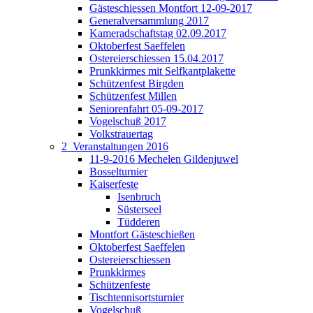
Gästeschiessen Montfort 12-09-2017
Generalversammlung 2017
Kameradschaftstag 02.09.2017
Oktoberfest Saeffelen
Ostereierschiessen 15.04.2017
Prunkkirmes mit Selfkantplakette
Schützenfest Birgden
Schützenfest Millen
Seniorenfahrt 05-09-2017
Vogelschuß 2017
Volkstrauertag
2_Veranstaltungen 2016
11-9-2016 Mechelen Gildenjuwel
Bosselturnier
Kaiserfeste
Isenbruch
Süsterseel
Tüdderen
Montfort Gästeschießen
Oktoberfest Saeffelen
Ostereierschiessen
Prunkkirmes
Schützenfeste
Tischtennisortsturnier
Vogelschuß