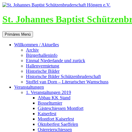
St. Johannes Baptist Schützenb
Suchen
Zum
Primäres Menü
Inhalt
springen
Willkommen / Aktuelles
Archiv
Bürgerhalleninfo
Einmal Niederlande und zurück
Hallenvermietung
Historische Bilder
Historische Bilder Schützenbruderschaft
Stoffel van Dorn – Literarischer Warnschuss
Veranstaltungen
1. Veranstaltungen 2019
Abbau KK Stand
Bosselturnier
Gästeschiessen Montfort
Kaiserfest
Montfort Kaiserfest
Oktoberfest Saeffelen
Ostereierschiessen