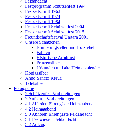
Feldandacht
Festprogramm Schützenfest 1994
Festzeitschrift 1963
Festzeitschrift 1974
Festzeitschrift 1984
Festzeitschrift Schützenfest 2004
Festzeitschrift Schützenfest 2015
Freundschaftsfestival Ungarn 2001
Unsere Schätzchen
Erinnerungsteller und Holzrelief
Fahnen
Historische Armbrust
Prinzensilber
Urkunden und alte Heimatkalender
Königssilber
Anno-Sancto-Kreuz
Tafelsilber
Fotogalerie
2 Schützenfest Vorbereitungen
3 Aufbau – Vorbereitungen
4.1 Abholen Ehrengäste Heimatabend
4.2 Heimatabend
5.0 Abholen Ehrengäste Feldandacht
5.1 Festwiese – Feldandacht
5.2 Aufzug