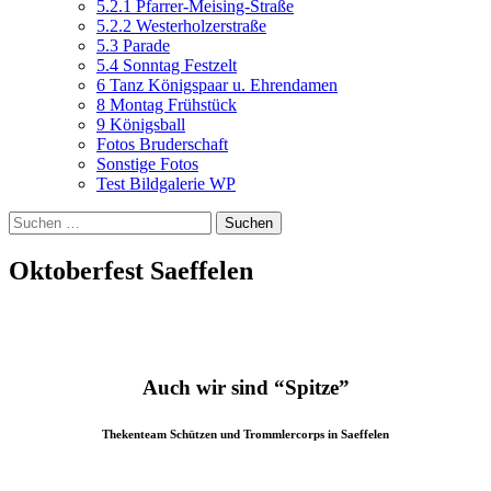
5.2.1 Pfarrer-Meising-Straße
5.2.2 Westerholzerstraße
5.3 Parade
5.4 Sonntag Festzelt
6 Tanz Königspaar u. Ehrendamen
8 Montag Frühstück
9 Königsball
Fotos Bruderschaft
Sonstige Fotos
Test Bildgalerie WP
Suchen
nach:
Oktoberfest Saeffelen
Auch wir sind “Spitze”
Thekenteam Schützen und Trommlercorps in Saeffelen