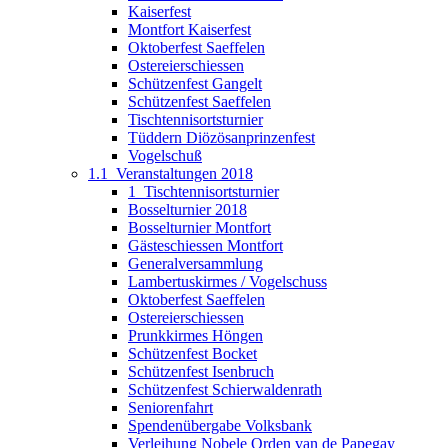
Kaiserfest
Montfort Kaiserfest
Oktoberfest Saeffelen
Ostereierschiessen
Schützenfest Gangelt
Schützenfest Saeffelen
Tischtennisortsturnier
Tüddern Diözösanprinzenfest
Vogelschuß
1.1_Veranstaltungen 2018
1_Tischtennisortsturnier
Bosselturnier 2018
Bosselturnier Montfort
Gästeschiessen Montfort
Generalversammlung
Lambertuskirmes / Vogelschuss
Oktoberfest Saeffelen
Ostereierschiessen
Prunkkirmes Höngen
Schützenfest Bocket
Schützenfest Isenbruch
Schützenfest Schierwaldenrath
Seniorenfahrt
Spendenübergabe Volksbank
Verleihung Nobele Orden van de Papegay