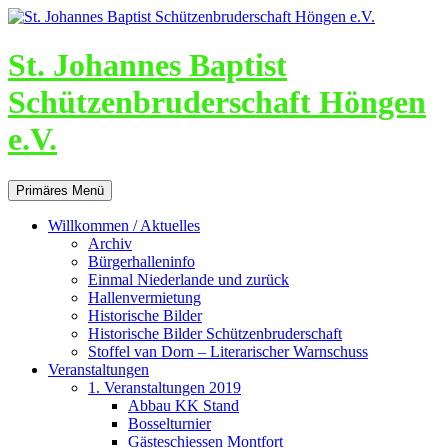
St. Johannes Baptist
Schützenbruderschaft Höngen
e.V.
Suchen
Zum
Primäres Menü
Inhalt
springen
Willkommen / Aktuelles
Archiv
Bürgerhalleninfo
Einmal Niederlande und zurück
Hallenvermietung
Historische Bilder
Historische Bilder Schützenbruderschaft
Stoffel van Dorn – Literarischer Warnschuss
Veranstaltungen
1. Veranstaltungen 2019
Abbau KK Stand
Bosselturnier
Gästeschiessen Montfort