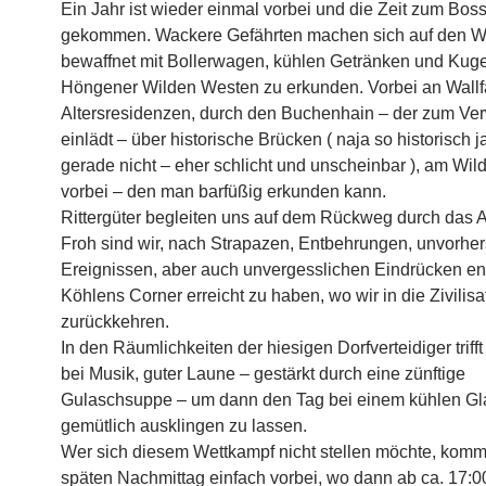
Ein Jahr ist wieder einmal vorbei und die Zeit zum Boss
gekommen. Wackere Gefährten machen sich auf den W
bewaffnet mit Bollerwagen, kühlen Getränken und Kug
Höngener Wilden Westen zu erkunden. Vorbei an Wallfa
Altersresidenzen, durch den Buchenhain – der zum Ve
einlädt – über historische Brücken ( naja so historisch 
gerade nicht – eher schlicht und unscheinbar ), am Wil
vorbei – den man barfüßig erkunden kann.
Rittergüter begleiten uns auf dem Rückweg durch das A
Froh sind wir, nach Strapazen, Entbehrungen, unvorhe
Ereignissen, aber auch unvergesslichen Eindrücken en
Köhlens Corner erreicht zu haben, wo wir in die Zivilisa
zurückkehren.
In den Räumlichkeiten der hiesigen Dorfverteidiger triff
bei Musik, guter Laune – gestärkt durch eine zünftige
Gulaschsuppe – um dann den Tag bei einem kühlen Gl
gemütlich ausklingen zu lassen.
Wer sich diesem Wettkampf nicht stellen möchte, kom
späten Nachmittag einfach vorbei, wo dann ab ca. 17:00