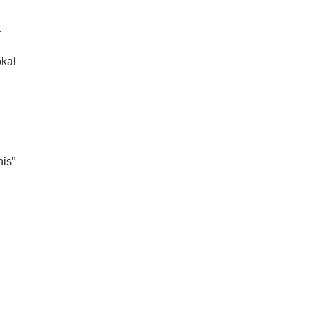
t
kal
is”