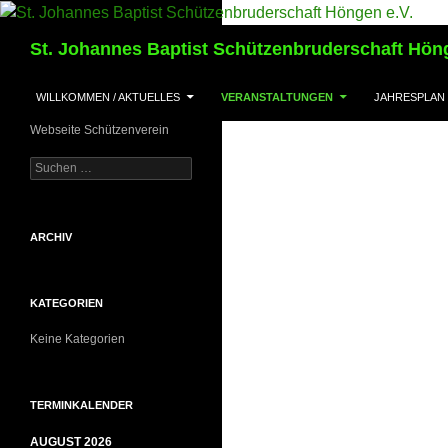
Suchen
St. Johannes Baptist Schützenbruderschaft Höng
ZUM INHALT SPRINGEN
WILLKOMMEN / AKTUELLES
VERANSTALTUNGEN
JAHRESPLAN
Webseite Schützenverein
Suchen
nach:
ARCHIV
KATEGORIEN
Keine Kategorien
TERMINKALENDER
AUGUST 2026