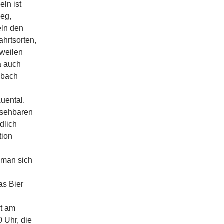
eln ist
eg,
eln den
hrtsorten,
rweilen
ja auch
dbach
uental.
rsehbaren
dlich
tion
t man sich
as Bier
mt am
 Uhr, die