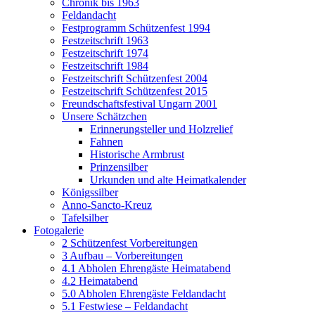
Chronik bis 1963
Feldandacht
Festprogramm Schützenfest 1994
Festzeitschrift 1963
Festzeitschrift 1974
Festzeitschrift 1984
Festzeitschrift Schützenfest 2004
Festzeitschrift Schützenfest 2015
Freundschaftsfestival Ungarn 2001
Unsere Schätzchen
Erinnerungsteller und Holzrelief
Fahnen
Historische Armbrust
Prinzensilber
Urkunden und alte Heimatkalender
Königssilber
Anno-Sancto-Kreuz
Tafelsilber
Fotogalerie
2 Schützenfest Vorbereitungen
3 Aufbau – Vorbereitungen
4.1 Abholen Ehrengäste Heimatabend
4.2 Heimatabend
5.0 Abholen Ehrengäste Feldandacht
5.1 Festwiese – Feldandacht