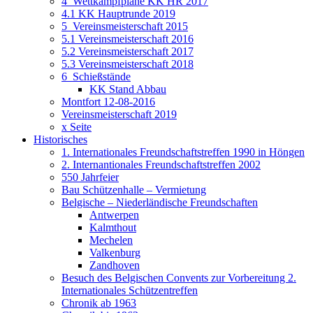
4_Wettkampfpläne KK HR 2017
4.1 KK Hauptrunde 2019
5_Vereinsmeisterschaft 2015
5.1 Vereinsmeisterschaft 2016
5.2 Vereinsmeisterschaft 2017
5.3 Vereinsmeisterschaft 2018
6_Schießstände
KK Stand Abbau
Montfort 12-08-2016
Vereinsmeisterschaft 2019
x Seite
Historisches
1. Internationales Freundschaftstreffen 1990 in Höngen
2. Internantionales Freundschaftstreffen 2002
550 Jahrfeier
Bau Schützenhalle – Vermietung
Belgische – Niederländische Freundschaften
Antwerpen
Kalmthout
Mechelen
Valkenburg
Zandhoven
Besuch des Belgischen Convents zur Vorbereitung 2.
Internationales Schützentreffen
Chronik ab 1963