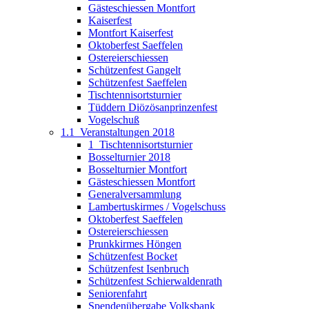
Gästeschiessen Montfort
Kaiserfest
Montfort Kaiserfest
Oktoberfest Saeffelen
Ostereierschiessen
Schützenfest Gangelt
Schützenfest Saeffelen
Tischtennisortsturnier
Tüddern Diözösanprinzenfest
Vogelschuß
1.1_Veranstaltungen 2018
1_Tischtennisortsturnier
Bosselturnier 2018
Bosselturnier Montfort
Gästeschiessen Montfort
Generalversammlung
Lambertuskirmes / Vogelschuss
Oktoberfest Saeffelen
Ostereierschiessen
Prunkkirmes Höngen
Schützenfest Bocket
Schützenfest Isenbruch
Schützenfest Schierwaldenrath
Seniorenfahrt
Spendenübergabe Volksbank