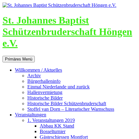
St. Johannes Baptist
Schützenbruderschaft Höngen
e.V.
Suchen
Zum
Primäres Menü
Inhalt
springen
Willkommen / Aktuelles
Archiv
Bürgerhalleninfo
Einmal Niederlande und zurück
Hallenvermietung
Historische Bilder
Historische Bilder Schützenbruderschaft
Stoffel van Dorn – Literarischer Warnschuss
Veranstaltungen
1. Veranstaltungen 2019
Abbau KK Stand
Bosselturnier
Gästeschiessen Montfort