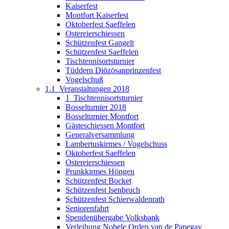
Kaiserfest
Montfort Kaiserfest
Oktoberfest Saeffelen
Ostereierschiessen
Schützenfest Gangelt
Schützenfest Saeffelen
Tischtennisortsturnier
Tüddern Diözösanprinzenfest
Vogelschuß
1.1_Veranstaltungen 2018
1_Tischtennisortsturnier
Bosselturnier 2018
Bosselturnier Montfort
Gästeschiessen Montfort
Generalversammlung
Lambertuskirmes / Vogelschuss
Oktoberfest Saeffelen
Ostereierschiessen
Prunkkirmes Höngen
Schützenfest Bocket
Schützenfest Isenbruch
Schützenfest Schierwaldenrath
Seniorenfahrt
Spendenübergabe Volksbank
Verleihung Nobele Orden van de Papegay