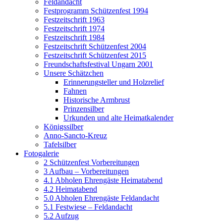
Feldandacht
Festprogramm Schützenfest 1994
Festzeitschrift 1963
Festzeitschrift 1974
Festzeitschrift 1984
Festzeitschrift Schützenfest 2004
Festzeitschrift Schützenfest 2015
Freundschaftsfestival Ungarn 2001
Unsere Schätzchen
Erinnerungsteller und Holzrelief
Fahnen
Historische Armbrust
Prinzensilber
Urkunden und alte Heimatkalender
Königssilber
Anno-Sancto-Kreuz
Tafelsilber
Fotogalerie
2 Schützenfest Vorbereitungen
3 Aufbau – Vorbereitungen
4.1 Abholen Ehrengäste Heimatabend
4.2 Heimatabend
5.0 Abholen Ehrengäste Feldandacht
5.1 Festwiese – Feldandacht
5.2 Aufzug