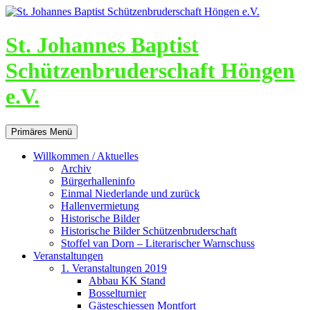
St. Johannes Baptist
Schützenbruderschaft Höngen
e.V.
Suchen
Zum
Primäres Menü
Inhalt
springen
Willkommen / Aktuelles
Archiv
Bürgerhalleninfo
Einmal Niederlande und zurück
Hallenvermietung
Historische Bilder
Historische Bilder Schützenbruderschaft
Stoffel van Dorn – Literarischer Warnschuss
Veranstaltungen
1. Veranstaltungen 2019
Abbau KK Stand
Bosselturnier
Gästeschiessen Montfort