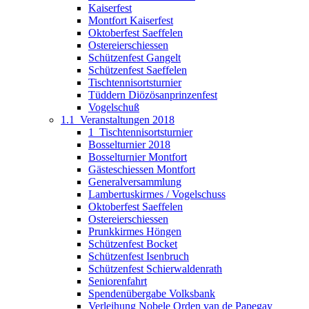
Kaiserfest
Montfort Kaiserfest
Oktoberfest Saeffelen
Ostereierschiessen
Schützenfest Gangelt
Schützenfest Saeffelen
Tischtennisortsturnier
Tüddern Diözösanprinzenfest
Vogelschuß
1.1_Veranstaltungen 2018
1_Tischtennisortsturnier
Bosselturnier 2018
Bosselturnier Montfort
Gästeschiessen Montfort
Generalversammlung
Lambertuskirmes / Vogelschuss
Oktoberfest Saeffelen
Ostereierschiessen
Prunkkirmes Höngen
Schützenfest Bocket
Schützenfest Isenbruch
Schützenfest Schierwaldenrath
Seniorenfahrt
Spendenübergabe Volksbank
Verleihung Nobele Orden van de Papegay