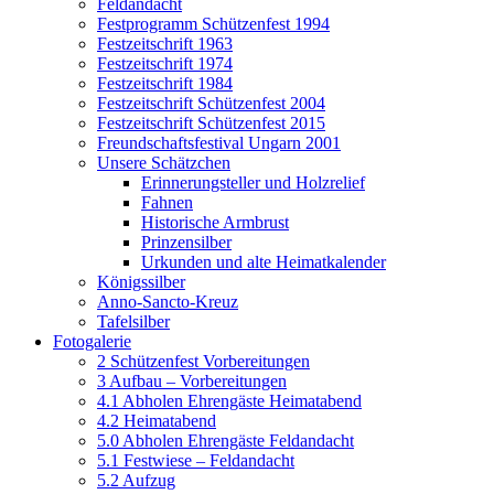
Feldandacht
Festprogramm Schützenfest 1994
Festzeitschrift 1963
Festzeitschrift 1974
Festzeitschrift 1984
Festzeitschrift Schützenfest 2004
Festzeitschrift Schützenfest 2015
Freundschaftsfestival Ungarn 2001
Unsere Schätzchen
Erinnerungsteller und Holzrelief
Fahnen
Historische Armbrust
Prinzensilber
Urkunden und alte Heimatkalender
Königssilber
Anno-Sancto-Kreuz
Tafelsilber
Fotogalerie
2 Schützenfest Vorbereitungen
3 Aufbau – Vorbereitungen
4.1 Abholen Ehrengäste Heimatabend
4.2 Heimatabend
5.0 Abholen Ehrengäste Feldandacht
5.1 Festwiese – Feldandacht
5.2 Aufzug