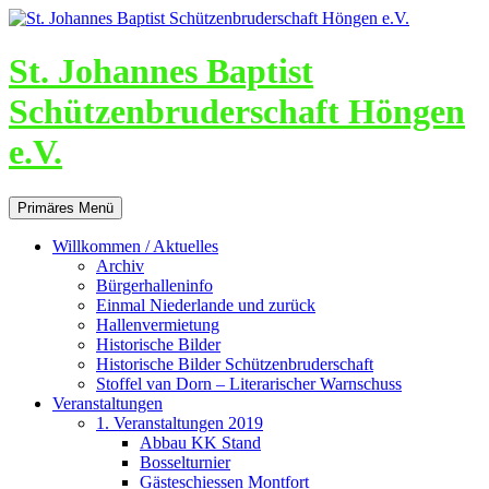
St. Johannes Baptist
Schützenbruderschaft Höngen
e.V.
Suchen
Zum
Primäres Menü
Inhalt
springen
Willkommen / Aktuelles
Archiv
Bürgerhalleninfo
Einmal Niederlande und zurück
Hallenvermietung
Historische Bilder
Historische Bilder Schützenbruderschaft
Stoffel van Dorn – Literarischer Warnschuss
Veranstaltungen
1. Veranstaltungen 2019
Abbau KK Stand
Bosselturnier
Gästeschiessen Montfort