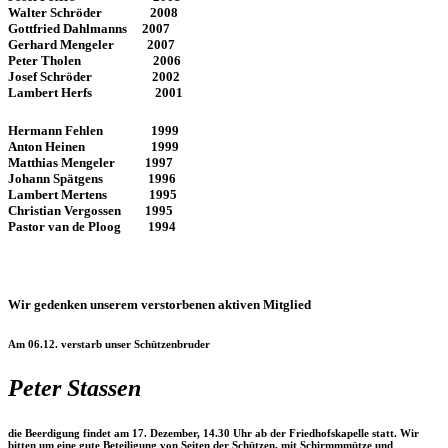
Walter Schröder 2008
Gottfried Dahlmanns 2007
Gerhard Mengeler 2007
Peter Tholen 2006
Josef Schröder 2002
Lambert Herfs 2001
Hermann Fehlen 1999
Anton Heinen 1999
Matthias Mengeler 1997
Johann Spätgens 1996
Lambert Mertens 1995
Christian Vergossen 1995
Pastor van de Ploog 1994
Wir gedenken unserem verstorbenen aktiven Mitglied
Am 06.12. verstarb unser Schützenbruder
Peter Stassen
die Beerdigung findet am 17. Dezember, 14.30 Uhr ab der Friedhofskapelle statt. Wir
bitten um eine gute Beteiligung von Seiten der Schützen, mit Schirmmmütze und