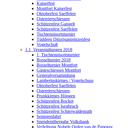
Kaiserfest
Montfort Kaiserfest
Oktoberfest Saeffelen
Ostereierschiessen
Schützenfest Gangelt
Schützenfest Saeffelen
Tischtennisortsturnier
Tüddern Diözösanprinzenfest
Vogelschuß
1.1_Veranstaltungen 2018
1_Tischtennisortsturnier
Bosselturnier 2018
Bosselturnier Montfort
Gästeschiessen Montfort
Generalversammlung
Lambertuskirmes / Vogelschuss
Oktoberfest Saeffelen
Ostereierschiessen
Prunkkirmes Höngen
Schützenfest Bocket
Schützenfest Isenbruch
Schützenfest Schierwaldenrath
Seniorenfahrt
Spendenübergabe Volksbank
Verleihung Nobele Orden van de Papegay