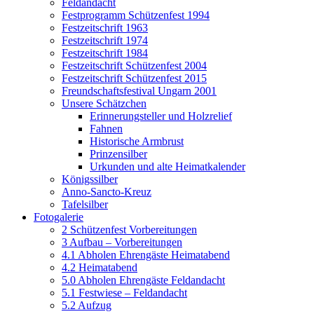
Feldandacht
Festprogramm Schützenfest 1994
Festzeitschrift 1963
Festzeitschrift 1974
Festzeitschrift 1984
Festzeitschrift Schützenfest 2004
Festzeitschrift Schützenfest 2015
Freundschaftsfestival Ungarn 2001
Unsere Schätzchen
Erinnerungsteller und Holzrelief
Fahnen
Historische Armbrust
Prinzensilber
Urkunden und alte Heimatkalender
Königssilber
Anno-Sancto-Kreuz
Tafelsilber
Fotogalerie
2 Schützenfest Vorbereitungen
3 Aufbau – Vorbereitungen
4.1 Abholen Ehrengäste Heimatabend
4.2 Heimatabend
5.0 Abholen Ehrengäste Feldandacht
5.1 Festwiese – Feldandacht
5.2 Aufzug