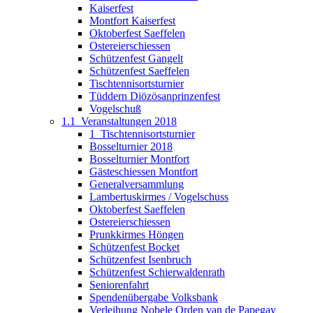
Kaiserfest
Montfort Kaiserfest
Oktoberfest Saeffelen
Ostereierschiessen
Schützenfest Gangelt
Schützenfest Saeffelen
Tischtennisortsturnier
Tüddern Diözösanprinzenfest
Vogelschuß
1.1_Veranstaltungen 2018
1_Tischtennisortsturnier
Bosselturnier 2018
Bosselturnier Montfort
Gästeschiessen Montfort
Generalversammlung
Lambertuskirmes / Vogelschuss
Oktoberfest Saeffelen
Ostereierschiessen
Prunkkirmes Höngen
Schützenfest Bocket
Schützenfest Isenbruch
Schützenfest Schierwaldenrath
Seniorenfahrt
Spendenübergabe Volksbank
Verleihung Nobele Orden van de Papegay