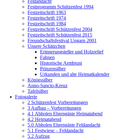
Feldandacht
Festprogramm Schützenfest 1994
Festzeitschrift 1963
Festzeitschrift 1974
Festzeitschrift 1984
Festzeitschrift Schützenfest 2004
Festzeitschrift Schützenfest 2015
Freundschaftsfestival Ungarn 2001
Unsere Schätzchen
Erinnerungsteller und Holzrelief
Fahnen
Historische Armbrust
Prinzensilber
Urkunden und alte Heimatkalender
Königssilber
Anno-Sancto-Kreuz
Tafelsilber
Fotogalerie
2 Schützenfest Vorbereitungen
3 Aufbau – Vorbereitungen
4.1 Abholen Ehrengäste Heimatabend
4.2 Heimatabend
5.0 Abholen Ehrengäste Feldandacht
5.1 Festwiese – Feldandacht
5.2 Aufzug