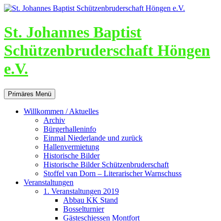
St. Johannes Baptist
Schützenbruderschaft Höngen
e.V.
Suchen
Zum
Primäres Menü
Inhalt
springen
Willkommen / Aktuelles
Archiv
Bürgerhalleninfo
Einmal Niederlande und zurück
Hallenvermietung
Historische Bilder
Historische Bilder Schützenbruderschaft
Stoffel van Dorn – Literarischer Warnschuss
Veranstaltungen
1. Veranstaltungen 2019
Abbau KK Stand
Bosselturnier
Gästeschiessen Montfort