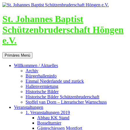
St. Johannes Baptist
Schützenbruderschaft Höngen
e.V.
Suchen
Zum
Primäres Menü
Inhalt
springen
Willkommen / Aktuelles
Archiv
Bürgerhalleninfo
Einmal Niederlande und zurück
Hallenvermietung
Historische Bilder
Historische Bilder Schützenbruderschaft
Stoffel van Dorn – Literarischer Warnschuss
Veranstaltungen
1. Veranstaltungen 2019
Abbau KK Stand
Bosselturnier
Gästeschiessen Montfort