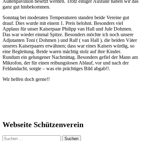
Außenpavillion besetzt werden. Trotz einiger Ausfälle haben wir das
ganz gut hinbekommen.
Sonntag bei moderaten Temperaturen standen beide Vereine gut
drauf. Dies wurde mit einem 1. Preis belohnt. Besonders viel
Applaus für unser Kaiserpaar Philipp van Hall und Jule Dohmen.
Das war wieder einmal Spitze. Besonders möchte ich noch unsere
Adjutanten Toni ( Dohmen ) und Ralf ( van Hall ), die beiden Väter
unseres Kaiserpaares erwähnen; dass war eines Kaisers würdig, so
eine Begleitung. Beide waren mächtig stolz auf ihre Kinder.
Rundum ein gelungener Nachmittag. Besonders gefiel der Mann am
Mikrofon, der für einen reibungslosen Ablauf, vor und nach der
Feldandacht, sorgte – was ein prächtiges Bild abgab!!.
Wir helfen doch gerne!!
Webseite Schützenverein
Suchen