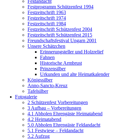
Feldandacht
Festprogramm Schützenfest 1994
Festzeitschrift 1963
Festzeitschrift 1974
Festzeitschrift 1984
Festzeitschrift Schützenfest 2004
Festzeitschrift Schützenfest 2015
Freundschaftsfestival Ungarn 2001
Unsere Schätzchen
Erinnerungsteller und Holzrelief
Fahnen
Historische Armbrust
Prinzensilber
Urkunden und alte Heimatkalender
Königssilber
Anno-Sancto-Kreuz
Tafelsilber
Fotogalerie
2 Schützenfest Vorbereitungen
3 Aufbau – Vorbereitungen
4.1 Abholen Ehrengäste Heimatabend
4.2 Heimatabend
5.0 Abholen Ehrengäste Feldandacht
5.1 Festwiese – Feldandacht
5.2 Aufzug