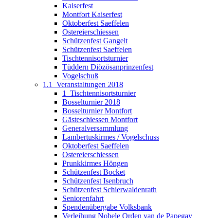
Kaiserfest
Montfort Kaiserfest
Oktoberfest Saeffelen
Ostereierschiessen
Schützenfest Gangelt
Schützenfest Saeffelen
Tischtennisortsturnier
Tüddern Diözösanprinzenfest
Vogelschuß
1.1_Veranstaltungen 2018
1_Tischtennisortsturnier
Bosselturnier 2018
Bosselturnier Montfort
Gästeschiessen Montfort
Generalversammlung
Lambertuskirmes / Vogelschuss
Oktoberfest Saeffelen
Ostereierschiessen
Prunkkirmes Höngen
Schützenfest Bocket
Schützenfest Isenbruch
Schützenfest Schierwaldenrath
Seniorenfahrt
Spendenübergabe Volksbank
Verleihung Nobele Orden van de Papegay