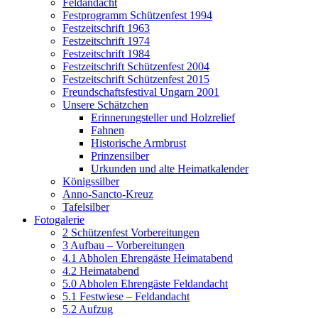
Feldandacht
Festprogramm Schützenfest 1994
Festzeitschrift 1963
Festzeitschrift 1974
Festzeitschrift 1984
Festzeitschrift Schützenfest 2004
Festzeitschrift Schützenfest 2015
Freundschaftsfestival Ungarn 2001
Unsere Schätzchen
Erinnerungsteller und Holzrelief
Fahnen
Historische Armbrust
Prinzensilber
Urkunden und alte Heimatkalender
Königssilber
Anno-Sancto-Kreuz
Tafelsilber
Fotogalerie
2 Schützenfest Vorbereitungen
3 Aufbau – Vorbereitungen
4.1 Abholen Ehrengäste Heimatabend
4.2 Heimatabend
5.0 Abholen Ehrengäste Feldandacht
5.1 Festwiese – Feldandacht
5.2 Aufzug