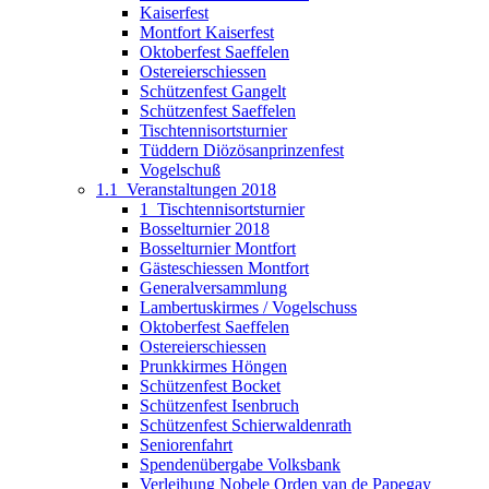
Kaiserfest
Montfort Kaiserfest
Oktoberfest Saeffelen
Ostereierschiessen
Schützenfest Gangelt
Schützenfest Saeffelen
Tischtennisortsturnier
Tüddern Diözösanprinzenfest
Vogelschuß
1.1_Veranstaltungen 2018
1_Tischtennisortsturnier
Bosselturnier 2018
Bosselturnier Montfort
Gästeschiessen Montfort
Generalversammlung
Lambertuskirmes / Vogelschuss
Oktoberfest Saeffelen
Ostereierschiessen
Prunkkirmes Höngen
Schützenfest Bocket
Schützenfest Isenbruch
Schützenfest Schierwaldenrath
Seniorenfahrt
Spendenübergabe Volksbank
Verleihung Nobele Orden van de Papegay