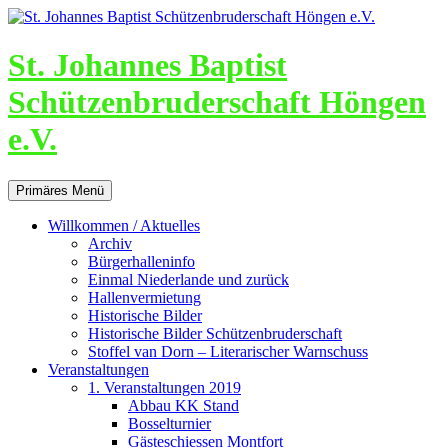
St. Johannes Baptist
Schützenbruderschaft Höngen
e.V.
Suchen
Zum
Primäres Menü
Inhalt
springen
Willkommen / Aktuelles
Archiv
Bürgerhalleninfo
Einmal Niederlande und zurück
Hallenvermietung
Historische Bilder
Historische Bilder Schützenbruderschaft
Stoffel van Dorn – Literarischer Warnschuss
Veranstaltungen
1. Veranstaltungen 2019
Abbau KK Stand
Bosselturnier
Gästeschiessen Montfort